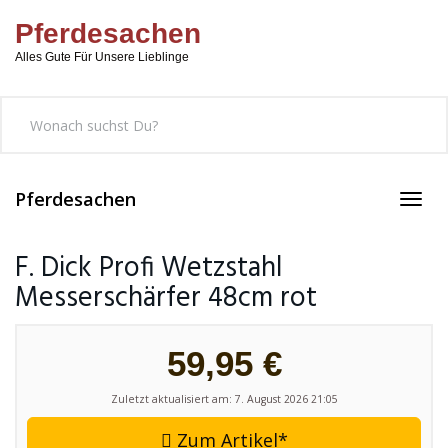
Skip
Pferdesachen
to
main
Alles Gute Für Unsere Lieblinge
content
Pferdesachen
Toggl
navig
F. Dick Profi Wetzstahl
Messerschärfer 48cm rot
59,95 €
Zuletzt aktualisiert am: 7. August 2026 21:05
Zum Artikel*