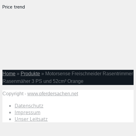
Price trend
Home
»
Produkte
»
Motorsense Freischneider Rasentrimmer
Rasenmäher 3 PS und 52cm³ Orange
Copyright -
www.pferdersachen.net
Datenschutz
Impressum
Unser Leitsatz